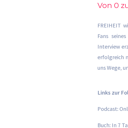
Von 0 z
FREIHEIT wi
Fans seines
Interview er
erfolgreich 
uns Wege, um
Links zur Fo
Podcast: Onl
Buch: In 7 T