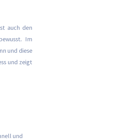
ist auch den
 bewusst. Im
ann und diese
ess und zeigt
hnell und